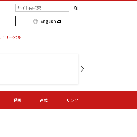
English
しこリーグ2部
第16節 09/05 (土) 15:00
第
ニッパツ
-
ニッパツ
名古屋
/06 (日) 15:00
第16節 09/06 (日) 15:00
第16節 09/05 (土) 15:00
第
動画
連載
リンク
オリプリ
津山
ニッパツ
-
-
-
Ｓ日体大
湯郷ベル
オルカ
ニッパツ
名古屋