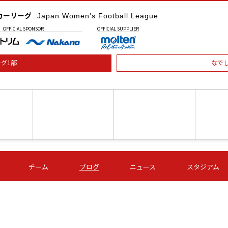
カーリーグ
Japan Women's Football League
OFFICIAL
SPONSOR
OFFICIAL
SUPPLIER
グ1部
なで
土) 15:00
第16節 09/05 (土) 16:00
第16節 09/05 (土) 17:00
第16節 09
チーム
ブログ
ニュース
スタジアム
星
ＡＧＦ
いちご
-
-
愛媛Ｌ
Ｓ世田谷
伊賀ＦＣ
ヴィアマ
Ａハリマ
Ｖ市原Ｌ