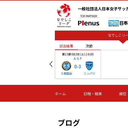
一般社団法人日本女子サッ
TOP
PARTNER
なでしこリー
試合結果
次節
00
第15節 08/08 (土) 16:00
ＡＧＦ
0
-
3
ベル
Ｓ世田谷
ニッパツ
試合結果
次節
00
第16節 09/06 (日) 15:00
第16節 09/05 (土) 15:00
第16節 09/05 (
ホーム
日程・結果
順位
津山
ニッパツ
石人の
-
-
-
体大
湯郷ベル
オルカ
ニッパツ
名古屋
静岡
ブログ