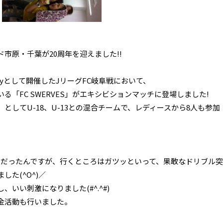
市原・千葉が20周年を迎えました!!
iversaryとして開催したJリーグFC岐阜戦において、
「FC SWERVES」がエキシビションマッチに登場しました!
としてU-18、U-13との混合チームで、レディースから8人も参加
利だったんですが、行くところはガツッといって、果敢なドリブル突
た(^O^)／
いい刺激になりました(#^.^#)
金活動も行いました。