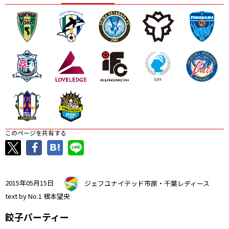
ニッパツ
名古屋
静岡
愛媛Ｌ
このページを共有する
2015年05月15日
ジェフユナイテッド市原・千葉レディース
text by No.1 根本望央
餃子パーティー