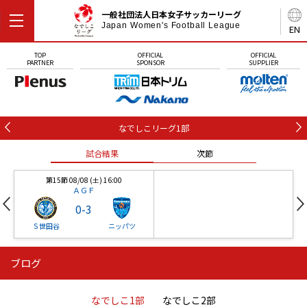
一般社団法人日本女子サッカーリーグ
Japan Women's Football League
EN
TOP
OFFICIAL
OFFICIAL
PARTNER
SPONSOR
SUPPLIER
なでしこリーグ1部
試合結果
次節
第15節 08/08 (土) 16:00
ＡＧＦ
0
-
3
Ｓ世田谷
ニッパツ
ブログ
第16節 09/05 (土) 15:00
第16節 09/05 (土) 15:00
試合結果
次節
ニッパツ
石人の星
-
-
なでしこ1部
なでしこ2部