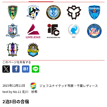
ニッパツ
名古屋
静岡
愛媛Ｌ
このページを共有する
2015年12月11日
ジェフユナイテッド市原・千葉レディース
text by No.11 北川 紗希
2泊3日の合宿