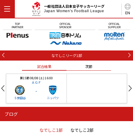
一般社団法人日本女子サッカーリーグ
Japan Women's Football League
EN
TOP
OFFICIAL
OFFICIAL
PARTNER
SPONSOR
SUPPLIER
なでしこリーグ1部
試合結果
次節
第15節 08/08 (土) 16:00
ＡＧＦ
-
Ｓ世田谷
ニッパツ
ブログ
第16節 09/05 (土) 15:00
第16節 09/05 (土) 15:00
試合結果
次節
ニッパツ
石人の星
-
-
なでしこ1部
なでしこ2部