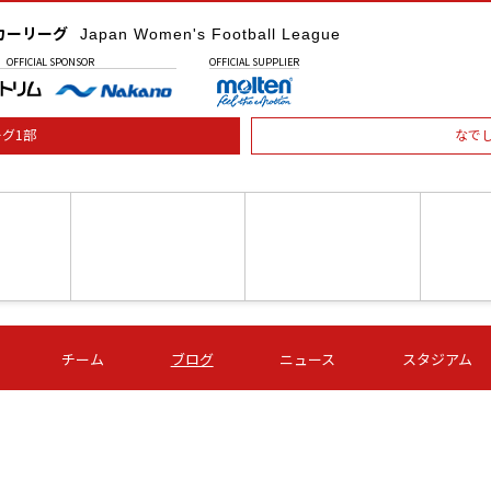
カーリーグ
Japan Women's Football League
OFFICIAL
SPONSOR
OFFICIAL
SUPPLIER
グ1部
なで
土) 15:00
第16節 09/05 (土) 16:00
第16節 09/05 (土) 17:00
第16節 09
チーム
ブログ
ニュース
スタジアム
星
ＡＧＦ
いちご
-
-
愛媛Ｌ
Ｓ世田谷
伊賀ＦＣ
ヴィアマ
Ａハリマ
Ｖ市原Ｌ