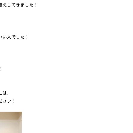
伝えしてきました！
いい人でした！
！
には、
ださい！