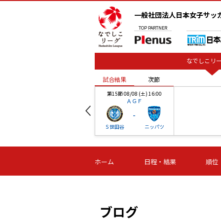
一般社団法人日本女子サッ
TOP
PARTNER
なでしこリー
試合結果
次節
00
第15節 08/08 (土) 16:00
ＡＧＦ
-
ベル
Ｓ世田谷
ニッパツ
試合結果
次節
00
第16節 09/06 (日) 15:00
第16節 09/05 (土) 15:00
第16節 09/05 (
ホーム
日程・結果
順位
津山
ニッパツ
石人の
-
-
-
体大
湯郷ベル
オルカ
ニッパツ
名古屋
静岡
ブログ