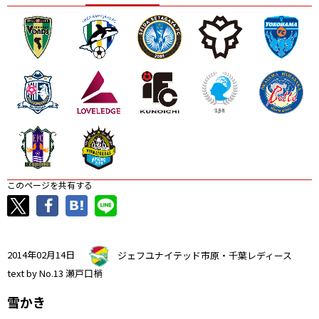
ニッパツ
名古屋
静岡
愛媛Ｌ
このページを共有する
2014年02月14日
ジェフユナイテッド市原・千葉レディース
text by No.13 瀬戸口梢
雪かき