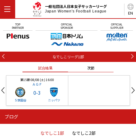
一般社団法人日本女子サッカーリーグ
Japan Women's Football League
EN
TOP
OFFICIAL
OFFICIAL
PARTNER
SPONSOR
SUPPLIER
なでしこリーグ1部
試合結果
次節
第15節 08/08 (土) 16:00
ＡＧＦ
0
-
3
Ｓ世田谷
ニッパツ
ブログ
第16節 09/05 (土) 15:00
第16節 09/05 (土) 15:00
試合結果
次節
ニッパツ
石人の星
-
-
なでしこ1部
なでしこ2部