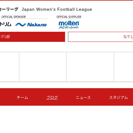
カーリーグ
Japan Women's Football League
OFFICIAL
SPONSOR
OFFICIAL
SUPPLIER
グ1部
なで
土) 15:00
第16節 09/05 (土) 16:00
第16節 09/05 (土) 17:00
第16節 09
チーム
ブログ
ニュース
スタジアム
星
ＡＧＦ
いちご
-
-
愛媛Ｌ
Ｓ世田谷
伊賀ＦＣ
ヴィアマ
Ａハリマ
Ｖ市原Ｌ