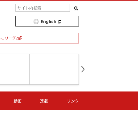
English
しこリーグ2部
第16節 09/05 (土) 15:00
第
ニッパツ
-
ニッパツ
名古屋
/06 (日) 15:00
第16節 09/06 (日) 15:00
第16節 09/05 (土) 15:00
第
動画
連載
リンク
オリプリ
津山
ニッパツ
-
-
-
Ｓ日体大
湯郷ベル
オルカ
ニッパツ
名古屋