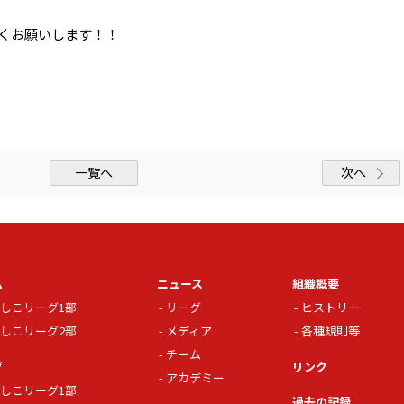
しくお願いします！！
一覧へ
次へ
ム
ニュース
組織概要
しこリーグ1部
リーグ
ヒストリー
しこリーグ2部
メディア
各種規則等
チーム
グ
リンク
アカデミー
しこリーグ1部
過去の記録