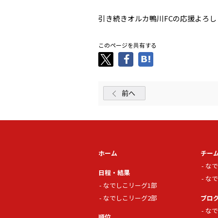
引き続きオルカ鴨川FCの応援よろ
このページを共有する
前へ
ホーム
チー
なで
日程・結果
なで
なでしこリーグ1部
なでしこリーグ2部
ブロ
なで
順位