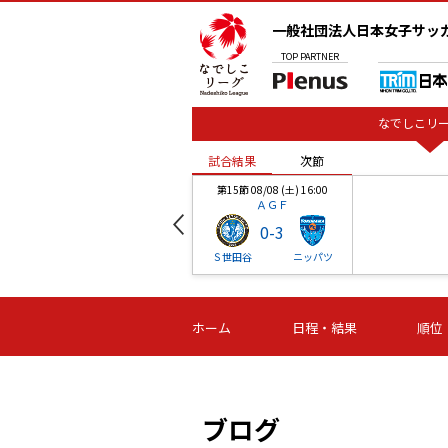
一般社団法人日本女子サッ
TOP
PARTNER
なでしこリー
試合結果
次節
00
第15節 08/08 (土) 16:00
ＡＧＦ
0
-
3
ベル
Ｓ世田谷
ニッパツ
試合結果
次節
00
第16節 09/06 (日) 15:00
第16節 09/05 (土) 15:00
第16節 09/05 (
ホーム
日程・結果
順位
津山
ニッパツ
石人の
-
-
-
体大
湯郷ベル
オルカ
ニッパツ
名古屋
静岡
ブログ