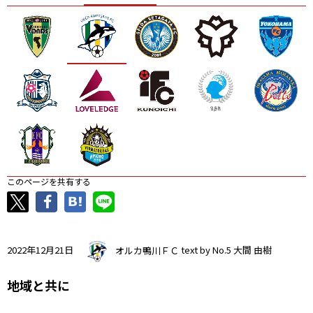
ニッパツ
名古屋
静岡
愛媛Ｌ
このページを共有する
2022年12月21日
オルカ鴨川ＦＣ
text by No.5 大間 由樹
地域と共に