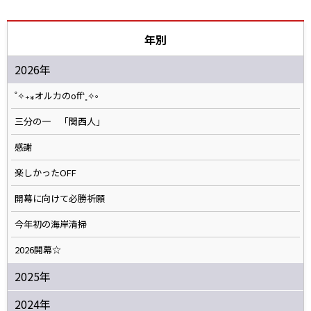
年別
2026年
˚✧₊⁎オルカのoff⁺˳✧༚
三分の一 「関西人」
感謝
楽しかったOFF
開幕に向けて必勝祈願
今年初の海岸清掃
2026開幕☆
2025年
2024年