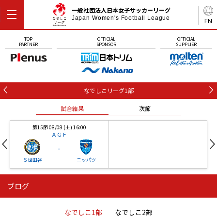
一般社団法人日本女子サッカーリーグ
Japan Women's Football League
EN
TOP
OFFICIAL
OFFICIAL
PARTNER
SPONSOR
SUPPLIER
なでしこリーグ1部
試合結果
次節
第15節 08/08 (土) 16:00
ＡＧＦ
-
Ｓ世田谷
ニッパツ
ブログ
第16節 09/05 (土) 15:00
第16節 09/05 (土) 15:00
試合結果
次節
ニッパツ
石人の星
-
-
なでしこ1部
なでしこ2部