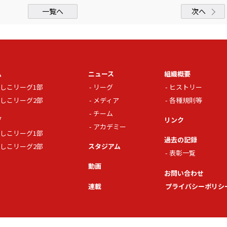
一覧へ
次へ
ム
ニュース
組織概要
しこリーグ1部
リーグ
ヒストリー
しこリーグ2部
メディア
各種規則等
チーム
グ
リンク
アカデミー
しこリーグ1部
過去の記録
しこリーグ2部
スタジアム
表彰一覧
動画
お問い合わせ
連載
プライバシーポリシ