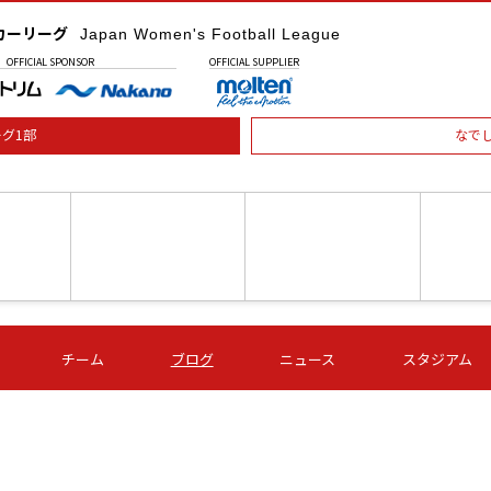
カーリーグ
Japan Women's Football League
OFFICIAL
SPONSOR
OFFICIAL
SUPPLIER
グ1部
なで
土) 15:00
第16節 09/05 (土) 16:00
第16節 09/05 (土) 17:00
第16節 09
チーム
ブログ
ニュース
スタジアム
星
ＡＧＦ
いちご
-
-
愛媛Ｌ
Ｓ世田谷
伊賀ＦＣ
ヴィアマ
Ａハリマ
Ｖ市原Ｌ