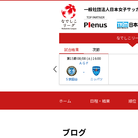
一般社団法人日本女子サッ
TOP
PARTNER
なでしこリー
試合結果
次節
00
第15節 08/08 (土) 16:00
ＡＧＦ
-
ベル
Ｓ世田谷
ニッパツ
試合結果
次節
00
第16節 09/06 (日) 15:00
第16節 09/05 (土) 15:00
第16節 09/05 (
ホーム
日程・結果
順位
津山
ニッパツ
石人の
-
-
-
体大
湯郷ベル
オルカ
ニッパツ
名古屋
静岡
ブログ