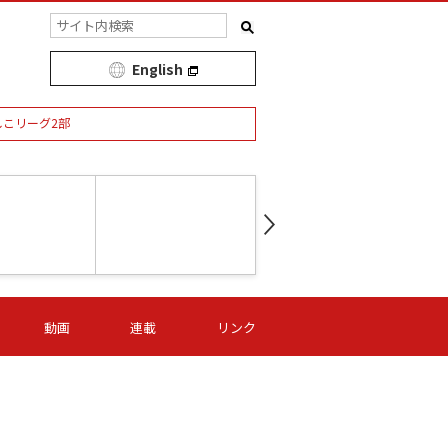
English
しこリーグ2部
第16節 09/05 (土) 15:00
第
ニッパツ
-
ニッパツ
名古屋
/06 (日) 15:00
第16節 09/06 (日) 15:00
第16節 09/05 (土) 15:00
第
動画
連載
リンク
オリプリ
津山
ニッパツ
-
-
-
Ｓ日体大
湯郷ベル
オルカ
ニッパツ
名古屋