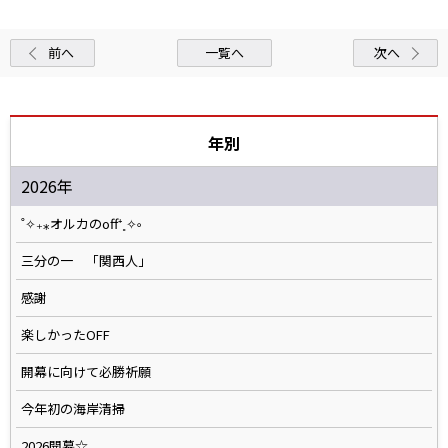
前へ
一覧へ
次へ
年別
2026年
˚✧₊⁎オルカのoff⁺˳✧༚
三分の一 「関西人」
感謝
楽しかったOFF
開幕に向けて必勝祈願
今年初の海岸清掃
2026開幕☆