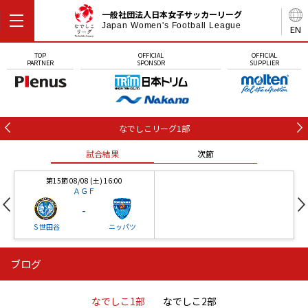
一般社団法人日本女子サッカーリーグ
Japan Women's Football League
EN
TOP
OFFICIAL
OFFICIAL
PARTNER
SPONSOR
SUPPLIER
なでしこリーグ1部
試合結果
次節
第15節 08/08 (土) 16:00
ＡＧＦ
-
Ｓ世田谷
ニッパツ
ブログ
第16節 09/05 (土) 15:00
第16節 09/05 (土) 15:00
試合結果
次節
ニッパツ
石人の星
-
-
なでしこ1部
なでしこ2部