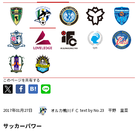
ニッパツ
名古屋
静岡
愛媛Ｌ
このページを共有する
2017年01月27日
オルカ鴨川ＦＣ
text by No.23 平野 里菜
サッカーパワー