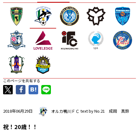
ニッパツ
名古屋
静岡
愛媛Ｌ
このページを共有する
2018年06月29日
オルカ鴨川ＦＣ
text by No.21 成岡 真鈴
祝！20歳！！