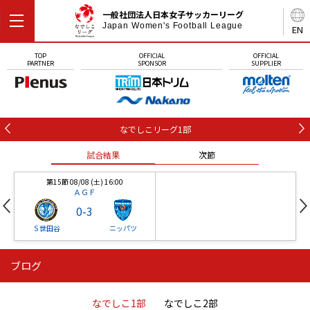
一般社団法人日本女子サッカーリーグ
Japan Women's Football League
EN
TOP
OFFICIAL
OFFICIAL
PARTNER
SPONSOR
SUPPLIER
なでしこリーグ1部
試合結果
次節
第15節 08/08 (土) 16:00
ＡＧＦ
0
-
3
Ｓ世田谷
ニッパツ
ブログ
第16節 09/05 (土) 15:00
第16節 09/05 (土) 15:00
試合結果
次節
ニッパツ
石人の星
-
-
なでしこ1部
なでしこ2部