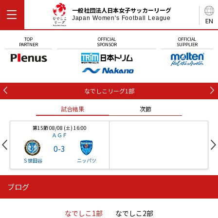
一般社団法人日本女子サッカーリーグ
Japan Women's Football League
EN
TOP
OFFICIAL
OFFICIAL
PARTNER
SPONSOR
SUPPLIER
なでしこリーグ1部
試合結果
次節
第15節 08/08 (土) 16:00
ＡＧＦ
0
-
3
Ｓ世田谷
ニッパツ
ブログ
第16節 09/05 (土) 15:00
第16節 09/05 (土) 15:00
試合結果
次節
ニッパツ
石人の星
-
-
なでしこ1部
なでしこ2部