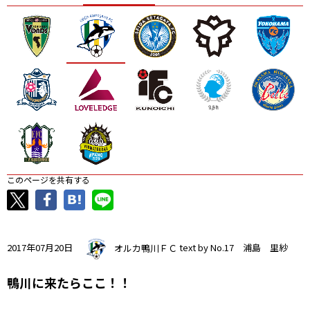
ニッパツ
名古屋
静岡
愛媛Ｌ
このページを共有する
2017年07月20日
オルカ鴨川ＦＣ
text by No.17 浦島 里紗
鴨川に来たらここ！！