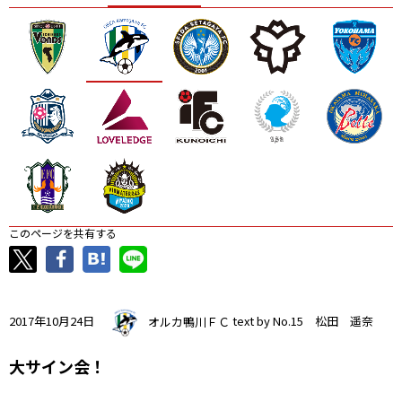
ニッパツ
名古屋
静岡
愛媛Ｌ
このページを共有する
2017年10月24日
オルカ鴨川ＦＣ
text by No.15 松田 遥奈
大サイン会！