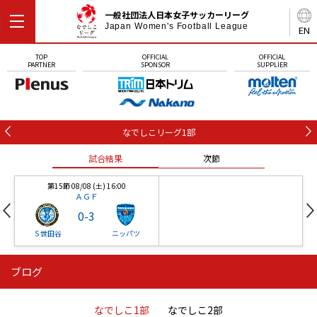
一般社団法人日本女子サッカーリーグ
Japan Women's Football League
EN
TOP
OFFICIAL
OFFICIAL
PARTNER
SPONSOR
SUPPLIER
なでしこリーグ1部
試合結果
次節
第15節 08/08 (土) 16:00
ＡＧＦ
0
-
3
Ｓ世田谷
ニッパツ
ブログ
第16節 09/05 (土) 15:00
第16節 09/05 (土) 15:00
試合結果
次節
ニッパツ
石人の星
-
-
なでしこ1部
なでしこ2部