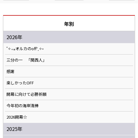
年別
2026年
˚✧₊⁎オルカのoff⁺˳✧༚
三分の一 「関西人」
感謝
楽しかったOFF
開幕に向けて必勝祈願
今年初の海岸清掃
2026開幕☆
2025年