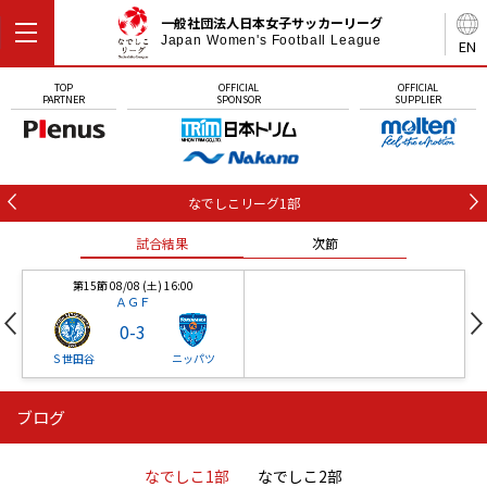
一般社団法人日本女子サッカーリーグ
Japan Women's Football League
EN
TOP
OFFICIAL
OFFICIAL
PARTNER
SPONSOR
SUPPLIER
なでしこリーグ1部
試合結果
次節
第15節 08/08 (土) 16:00
ＡＧＦ
0
-
3
Ｓ世田谷
ニッパツ
ブログ
第16節 09/05 (土) 15:00
第16節 09/05 (土) 15:00
試合結果
次節
ニッパツ
石人の星
-
-
なでしこ1部
なでしこ2部