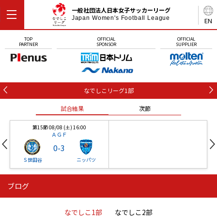
一般社団法人日本女子サッカーリーグ
Japan Women's Football League
EN
TOP
OFFICIAL
OFFICIAL
PARTNER
SPONSOR
SUPPLIER
なでしこリーグ1部
試合結果
次節
第15節 08/08 (土) 16:00
ＡＧＦ
0
-
3
Ｓ世田谷
ニッパツ
ブログ
第16節 09/05 (土) 15:00
第16節 09/05 (土) 15:00
試合結果
次節
ニッパツ
石人の星
-
-
なでしこ1部
なでしこ2部