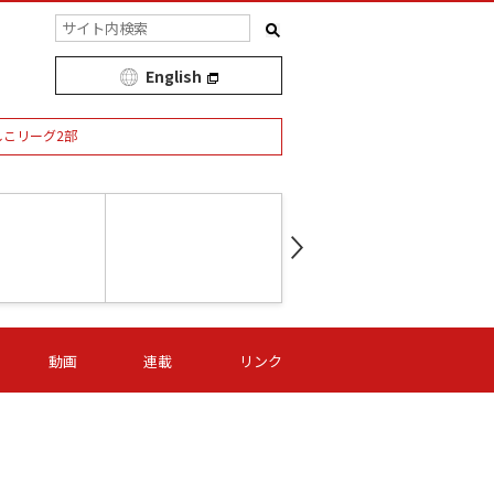
English
しこリーグ2部
第16節 09/05 (土) 15:00
第
ニッパツ
-
ニッパツ
名古屋
/06 (日) 15:00
第16節 09/06 (日) 15:00
第16節 09/05 (土) 15:00
第
動画
連載
リンク
オリプリ
津山
ニッパツ
-
-
-
Ｓ日体大
湯郷ベル
オルカ
ニッパツ
名古屋