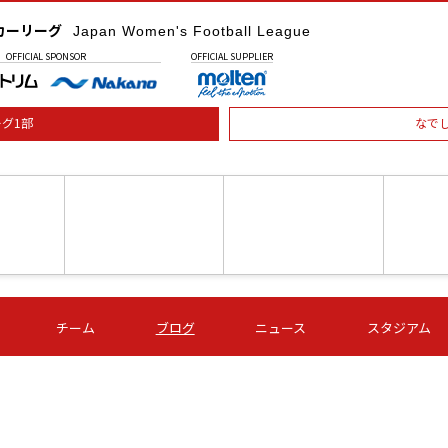
カーリーグ
Japan Women's Football League
OFFICIAL
SPONSOR
OFFICIAL
SUPPLIER
グ1部
なで
土) 15:00
第16節 09/05 (土) 16:00
第16節 09/05 (土) 17:00
第16節 09
チーム
ブログ
ニュース
スタジアム
星
ＡＧＦ
いちご
-
-
愛媛Ｌ
Ｓ世田谷
伊賀ＦＣ
ヴィアマ
Ａハリマ
Ｖ市原Ｌ