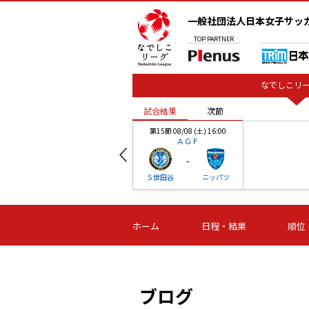
一般社団法人日本女子サッ
TOP
PARTNER
なでしこリー
試合結果
次節
00
第15節 08/08 (土) 16:00
ＡＧＦ
-
ベル
Ｓ世田谷
ニッパツ
試合結果
次節
00
第16節 09/06 (日) 15:00
第16節 09/05 (土) 15:00
第16節 09/05 (
ホーム
日程・結果
順位
津山
ニッパツ
石人の
-
-
-
体大
湯郷ベル
オルカ
ニッパツ
名古屋
静岡
ブログ