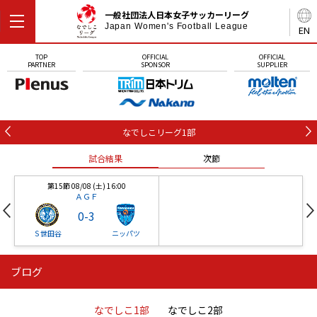
一般社団法人日本女子サッカーリーグ
Japan Women's Football League
EN
TOP
OFFICIAL
OFFICIAL
PARTNER
SPONSOR
SUPPLIER
なでしこリーグ1部
試合結果
次節
第15節 08/08 (土) 16:00
ＡＧＦ
0
-
3
Ｓ世田谷
ニッパツ
ブログ
第16節 09/05 (土) 15:00
第16節 09/05 (土) 15:00
試合結果
次節
ニッパツ
石人の星
-
-
なでしこ1部
なでしこ2部