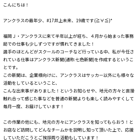
こんにちは！
アンクラスの最年少、#17井上未来、19歳です(≧∀≦)*
福岡Ｊ・アンクラスに来て半年以上が経ち、４月から始まった事務
局での仕事も少しずつですが慣れてきました！
選手のほとんどがスクールのコーチなど行っている中、私が今任さ
れている仕事はアンクラス新聞(通称:七色新聞)を作成するというこ
とです。
この新聞は、企業様向けに、アンクラスはサッカー以外にも様々な
活動をしているということ、
こんな出来事がありました！というお知らせや、地元の方々と直接
触れ合って感じた事などを普通の新聞よりも楽しく読みやすくして
毎月一度、お届けしています！
この作業の他にも、地元の方々にアンクラスを知ってもらおう！と
お店など訪問してどんなチームかを説明し知って頂いた上で、応援
していただこうとご挨拶周り活動もしています！