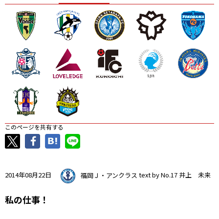
ニッパツ
名古屋
静岡
愛媛Ｌ
このページを共有する
2014年08月22日
福岡Ｊ・アンクラス
text by No.17 井上 未来
私の仕事！