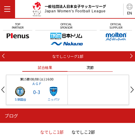
一般社団法人日本女子サッカーリーグ
Japan Women's Football League
EN
TOP
OFFICIAL
OFFICIAL
PARTNER
SPONSOR
SUPPLIER
なでしこリーグ1部
試合結果
次節
第15節 08/08 (土) 16:00
ＡＧＦ
0
-
3
Ｓ世田谷
ニッパツ
ブログ
第16節 09/05 (土) 15:00
第16節 09/05 (土) 15:00
試合結果
次節
ニッパツ
石人の星
-
-
なでしこ1部
なでしこ2部