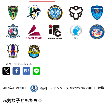
ニッパツ
名古屋
静岡
愛媛Ｌ
このページを共有する
2014年11月28日
福岡Ｊ・アンクラス
text by No.2 柳田 詩織
元気な子どもたち☆