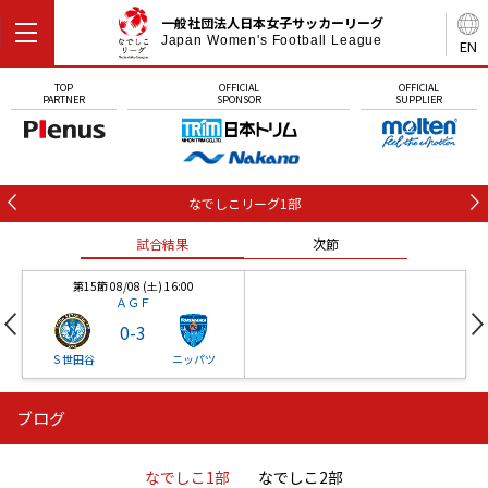
一般社団法人日本女子サッカーリーグ
Japan Women's Football League
EN
TOP
OFFICIAL
OFFICIAL
PARTNER
SPONSOR
SUPPLIER
なでしこリーグ1部
試合結果
次節
第15節 08/08 (土) 16:00
ＡＧＦ
0
-
3
Ｓ世田谷
ニッパツ
ブログ
第16節 09/05 (土) 15:00
第16節 09/05 (土) 15:00
試合結果
次節
ニッパツ
石人の星
-
-
なでしこ1部
なでしこ2部