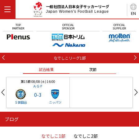
一般社団法人日本女子サッカーリーグ
Japan Women's Football League
EN
TOP
OFFICIAL
OFFICIAL
PARTNER
SPONSOR
SUPPLIER
なでしこリーグ1部
試合結果
次節
第15節 08/08 (土) 16:00
ＡＧＦ
0
-
3
Ｓ世田谷
ニッパツ
ブログ
第16節 09/05 (土) 15:00
第16節 09/05 (土) 15:00
試合結果
次節
ニッパツ
石人の星
-
-
なでしこ1部
なでしこ2部