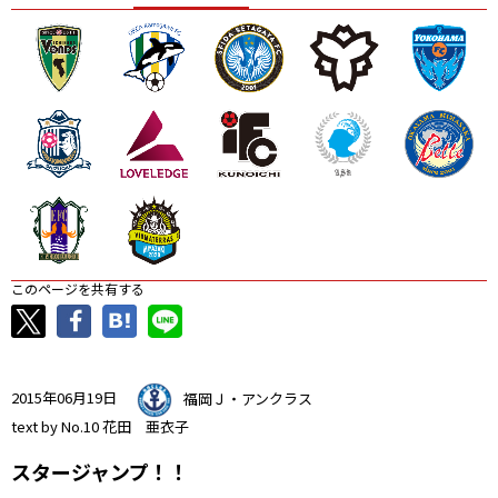
ニッパツ
名古屋
静岡
愛媛Ｌ
このページを共有する
2015年06月19日
福岡Ｊ・アンクラス
text by No.10 花田 亜衣子
スタージャンプ！！