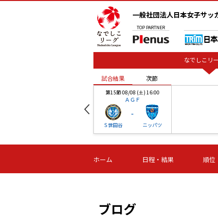
一般社団法人日本女子サッ
TOP
PARTNER
なでしこリー
試合結果
次節
00
第15節 08/08 (土) 16:00
ＡＧＦ
-
ベル
Ｓ世田谷
ニッパツ
試合結果
次節
00
第16節 09/06 (日) 15:00
第16節 09/05 (土) 15:00
第16節 09/05 (
ホーム
日程・結果
順位
津山
ニッパツ
石人の
-
-
-
体大
湯郷ベル
オルカ
ニッパツ
名古屋
静岡
ブログ