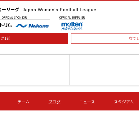
カーリーグ
Japan Women's Football League
OFFICIAL
SPONSOR
OFFICIAL
SUPPLIER
グ1部
なで
土) 15:00
第16節 09/05 (土) 16:00
第16節 09/05 (土) 17:00
第16節 09
チーム
ブログ
ニュース
スタジアム
星
ＡＧＦ
いちご
-
-
愛媛Ｌ
Ｓ世田谷
伊賀ＦＣ
ヴィアマ
Ａハリマ
Ｖ市原Ｌ