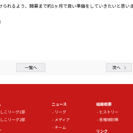
けられるよう、開幕まで約1ヶ月で良い準備をしていきたいと思い
！
一覧へ
次へ
ム
ニュース
組織概要
しこリーグ1部
リーグ
ヒストリー
しこリーグ2部
メディア
各種規則等
チーム
グ
リンク