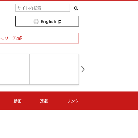
English
しこリーグ2部
第16節 09/05 (土) 15:00
第
ニッパツ
-
ニッパツ
名古屋
/06 (日) 15:00
第16節 09/06 (日) 15:00
第16節 09/05 (土) 15:00
第
動画
連載
リンク
オリプリ
津山
ニッパツ
-
-
-
Ｓ日体大
湯郷ベル
オルカ
ニッパツ
名古屋