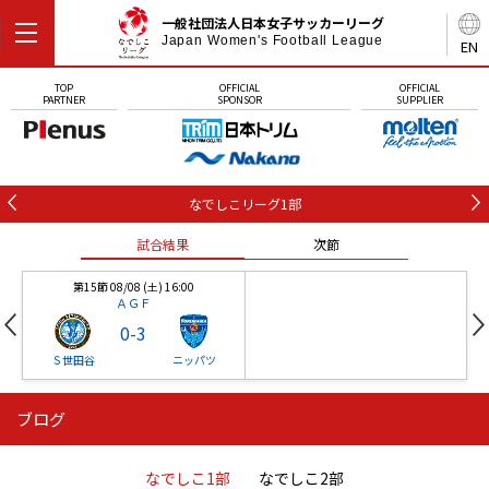
一般社団法人日本女子サッカーリーグ
Japan Women's Football League
EN
TOP
OFFICIAL
OFFICIAL
PARTNER
SPONSOR
SUPPLIER
なでしこリーグ1部
試合結果
次節
第15節 08/08 (土) 16:00
ＡＧＦ
0
-
3
Ｓ世田谷
ニッパツ
ブログ
第16節 09/05 (土) 15:00
第16節 09/05 (土) 15:00
試合結果
次節
ニッパツ
石人の星
-
-
なでしこ1部
なでしこ2部