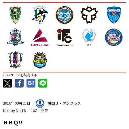
ニッパツ
名古屋
静岡
愛媛Ｌ
このページを共有する
2016年08月25日
福岡Ｊ・アンクラス
text by No.16 土屋 亜矢
ＢＢＱ!!