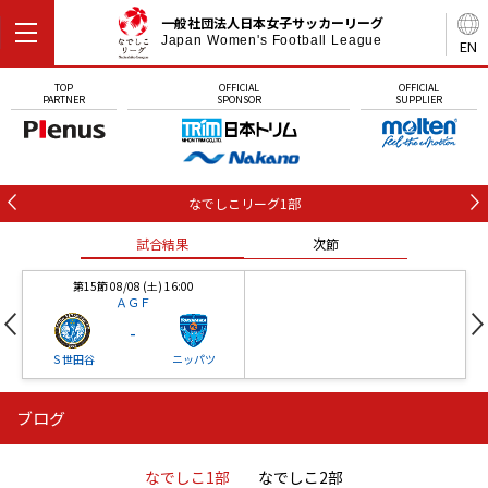
一般社団法人日本女子サッカーリーグ
Japan Women's Football League
EN
TOP
OFFICIAL
OFFICIAL
PARTNER
SPONSOR
SUPPLIER
なでしこリーグ1部
試合結果
次節
第15節 08/08 (土) 16:00
ＡＧＦ
-
Ｓ世田谷
ニッパツ
ブログ
第16節 09/05 (土) 15:00
第16節 09/05 (土) 15:00
試合結果
次節
ニッパツ
石人の星
-
-
なでしこ1部
なでしこ2部