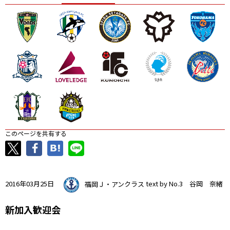
ニッパツ
名古屋
静岡
愛媛Ｌ
このページを共有する
2016年03月25日
福岡Ｊ・アンクラス
text by No.3 谷岡 奈緒
新加入歓迎会