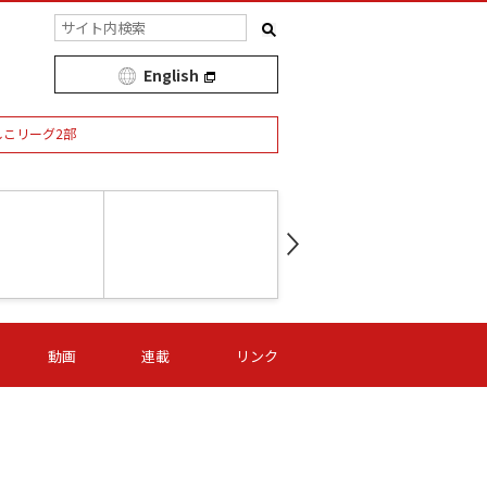
English
しこリーグ2部
第16節 09/05 (土) 15:00
第
ニッパツ
-
ニッパツ
名古屋
/06 (日) 15:00
第16節 09/06 (日) 15:00
第16節 09/05 (土) 15:00
第
動画
連載
リンク
オリプリ
津山
ニッパツ
-
-
-
Ｓ日体大
湯郷ベル
オルカ
ニッパツ
名古屋