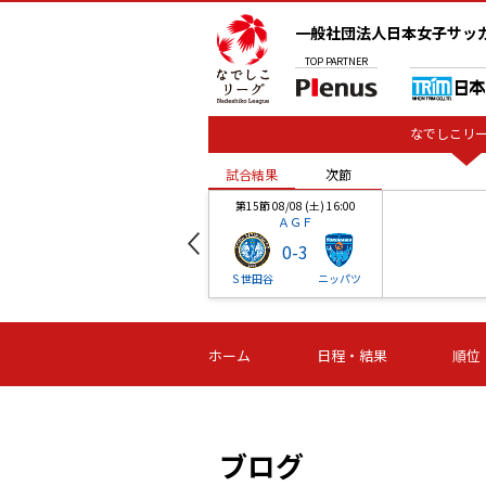
一般社団法人日本女子サッ
TOP
PARTNER
なでしこリー
試合結果
次節
00
第15節 08/08 (土) 16:00
ＡＧＦ
0
-
3
ベル
Ｓ世田谷
ニッパツ
試合結果
次節
00
第16節 09/06 (日) 15:00
第16節 09/05 (土) 15:00
第16節 09/05 (
ホーム
日程・結果
順位
津山
ニッパツ
石人の
-
-
-
体大
湯郷ベル
オルカ
ニッパツ
名古屋
静岡
ブログ