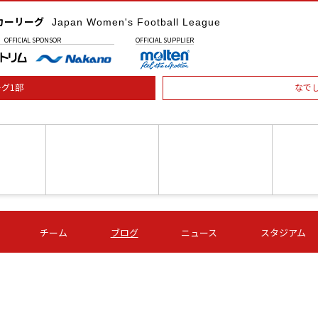
カーリーグ
Japan Women's Football League
OFFICIAL
SPONSOR
OFFICIAL
SUPPLIER
グ1部
なで
土) 15:00
第16節 09/05 (土) 16:00
第16節 09/05 (土) 17:00
第16節 09
チーム
ブログ
ニュース
スタジアム
星
ＡＧＦ
いちご
-
-
愛媛Ｌ
Ｓ世田谷
伊賀ＦＣ
ヴィアマ
Ａハリマ
Ｖ市原Ｌ