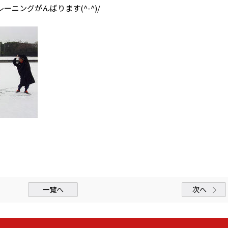
ニングがんばります(^-^)/
一覧へ
次へ