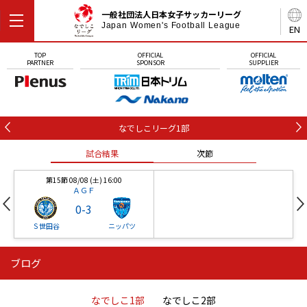
一般社団法人日本女子サッカーリーグ
Japan Women's Football League
EN
TOP
OFFICIAL
OFFICIAL
PARTNER
SPONSOR
SUPPLIER
なでしこリーグ1部
試合結果
次節
第15節 08/08 (土) 16:00
ＡＧＦ
0
-
3
Ｓ世田谷
ニッパツ
ブログ
第16節 09/05 (土) 15:00
第16節 09/05 (土) 15:00
試合結果
次節
ニッパツ
石人の星
-
-
なでしこ1部
なでしこ2部