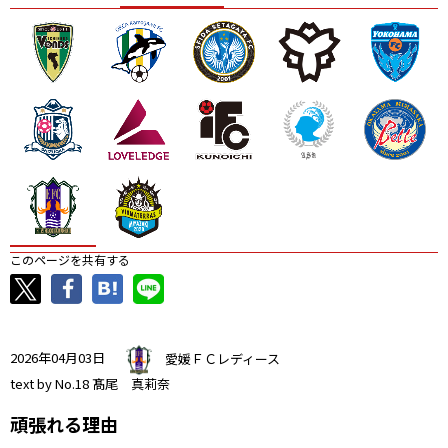
ニッパツ
名古屋
静岡
愛媛Ｌ
このページを共有する
2026年04月03日
愛媛ＦＣレディース
text by No.18 髙尾 真莉奈
頑張れる理由