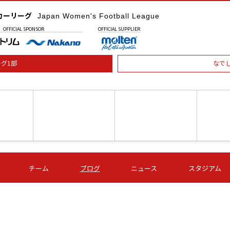
カーリーグ
Japan Women's Football League
OFFICIAL
SPONSOR
OFFICIAL
SUPPLIER
グ1部
なで
土) 15:00
第16節 09/05 (土) 16:00
第16節 09/05 (土) 17:00
第16節 09
チーム
ブログ
ニュース
スタジアム
星
ＡＧＦ
いちご
-
-
愛媛Ｌ
Ｓ世田谷
伊賀ＦＣ
ヴィアマ
Ａハリマ
Ｖ市原Ｌ