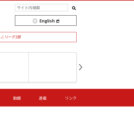
English
しこリーグ2部
第16節 09/05 (土) 15:00
第
ニッパツ
-
ニッパツ
名古屋
/06 (日) 15:00
第16節 09/06 (日) 15:00
第16節 09/05 (土) 15:00
第
動画
連載
リンク
オリプリ
津山
ニッパツ
-
-
-
Ｓ日体大
湯郷ベル
オルカ
ニッパツ
名古屋