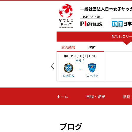
一般社団法人日本女子サッ
TOP
PARTNER
なでしこリー
試合結果
次節
00
第15節 08/08 (土) 16:00
ＡＧＦ
-
ベル
Ｓ世田谷
ニッパツ
試合結果
次節
00
第16節 09/06 (日) 15:00
第16節 09/05 (土) 15:00
第16節 09/05 (
ホーム
日程・結果
順位
津山
ニッパツ
石人の
-
-
-
体大
湯郷ベル
オルカ
ニッパツ
名古屋
静岡
ブログ