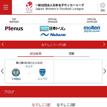
一般社団法人日本女子サッカーリーグ
Japan Women's Football League
EN
TOP
OFFICIAL
OFFICIAL
PARTNER
SPONSOR
SUPPLIER
なでしこリーグ1部
試合結果
次節
第15節 08/08 (土) 16:00
ＡＧＦ
-
Ｓ世田谷
ニッパツ
ブログ
第16節 09/05 (土) 15:00
第16節 09/05 (土) 15:00
試合結果
次節
ニッパツ
石人の星
-
-
なでしこ1部
なでしこ2部