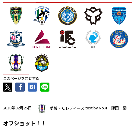
ニッパツ
名古屋
静岡
愛媛Ｌ
このページを共有する
2018年02月26日
愛媛ＦＣレディース
text by No.4 鎌田 蘭
オフショット！！