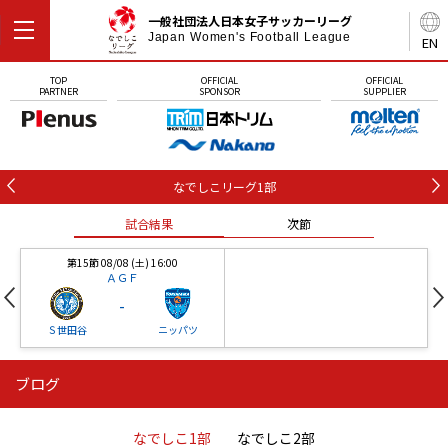
一般社団法人日本女子サッカーリーグ
Japan Women's Football League
EN
TOP
OFFICIAL
OFFICIAL
PARTNER
SPONSOR
SUPPLIER
なでしこリーグ1部
試合結果
次節
第15節 08/08 (土) 16:00
ＡＧＦ
-
Ｓ世田谷
ニッパツ
ブログ
第16節 09/05 (土) 15:00
第16節 09/05 (土) 15:00
試合結果
次節
ニッパツ
石人の星
-
-
なでしこ1部
なでしこ2部