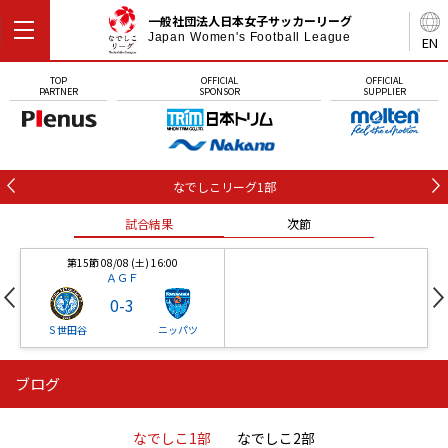
一般社団法人日本女子サッカーリーグ
Japan Women's Football League
EN
TOP
OFFICIAL
OFFICIAL
PARTNER
SPONSOR
SUPPLIER
なでしこリーグ1部
試合結果
次節
第15節 08/08 (土) 16:00
ＡＧＦ
0
-
3
Ｓ世田谷
ニッパツ
ブログ
第16節 09/05 (土) 15:00
第16節 09/05 (土) 15:00
試合結果
次節
ニッパツ
石人の星
-
-
なでしこ1部
なでしこ2部