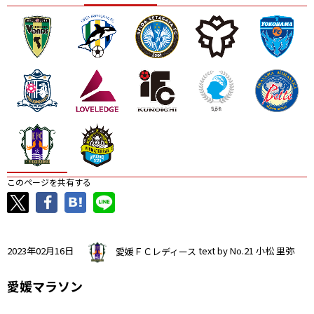
ニッパツ
名古屋
静岡
愛媛Ｌ
このページを共有する
2023年02月16日
愛媛ＦＣレディース
text by No.21 小松 里弥
愛媛マラソン