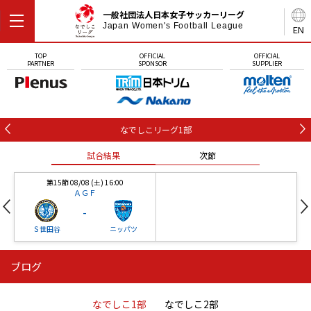
一般社団法人日本女子サッカーリーグ
Japan Women's Football League
EN
TOP
OFFICIAL
OFFICIAL
PARTNER
SPONSOR
SUPPLIER
なでしこリーグ1部
試合結果
次節
第15節 08/08 (土) 16:00
ＡＧＦ
-
Ｓ世田谷
ニッパツ
ブログ
第16節 09/05 (土) 15:00
第16節 09/05 (土) 15:00
試合結果
次節
ニッパツ
石人の星
-
-
なでしこ1部
なでしこ2部