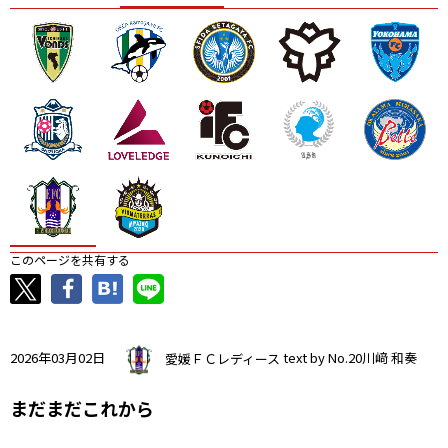
ニッパツ
名古屋
静岡
愛媛Ｌ
このページを共有する
2026年03月02日
愛媛ＦＣレディース
text by No.20川﨑 和奏
まだまだこれから