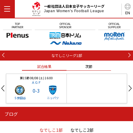
一般社団法人日本女子サッカーリーグ
Japan Women's Football League
EN
TOP
OFFICIAL
OFFICIAL
PARTNER
SPONSOR
SUPPLIER
なでしこリーグ1部
試合結果
次節
第15節 08/08 (土) 16:00
ＡＧＦ
0
-
3
Ｓ世田谷
ニッパツ
ブログ
第16節 09/05 (土) 15:00
第16節 09/05 (土) 15:00
試合結果
次節
ニッパツ
石人の星
-
-
なでしこ1部
なでしこ2部