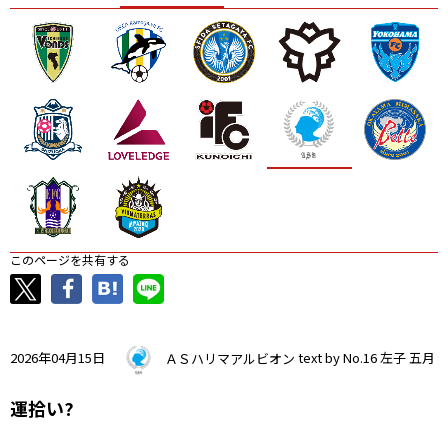
ニッパツ
名古屋
静岡
愛媛Ｌ
このページを共有する
2026年04月15日
ＡＳハリマアルビオン
text by No.16 左子 五月
運拾い?