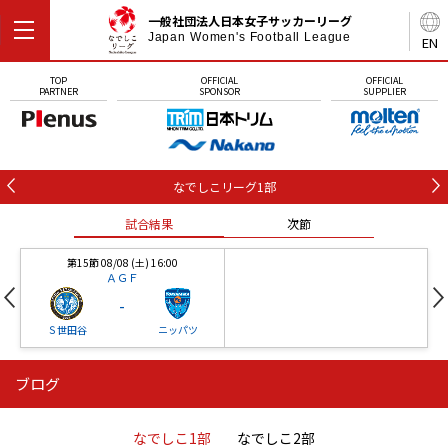
一般社団法人日本女子サッカーリーグ
Japan Women's Football League
EN
TOP
OFFICIAL
OFFICIAL
PARTNER
SPONSOR
SUPPLIER
なでしこリーグ1部
試合結果
次節
第15節 08/08 (土) 16:00
ＡＧＦ
-
Ｓ世田谷
ニッパツ
ブログ
第16節 09/05 (土) 15:00
第16節 09/05 (土) 15:00
試合結果
次節
ニッパツ
石人の星
-
-
なでしこ1部
なでしこ2部