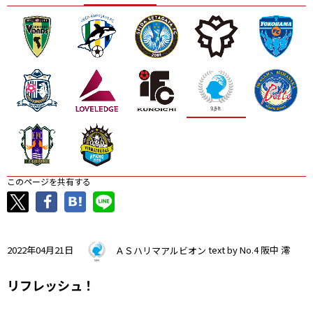
ニッパツ
名古屋
静岡
愛媛Ｌ
このページを共有する
2022年04月21日
ＡＳハリマアルビオン
text by No.4 阪中 澪
リフレッシュ！