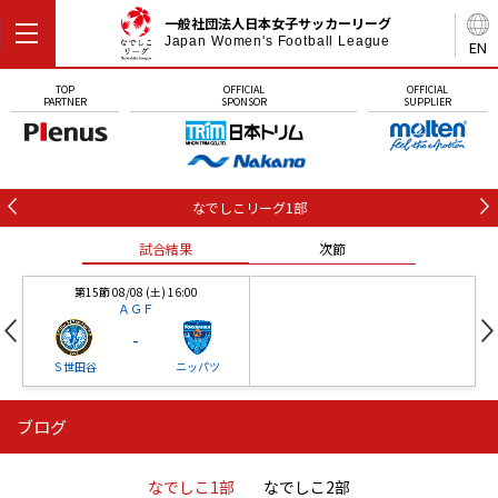
一般社団法人日本女子サッカーリーグ
Japan Women's Football League
EN
TOP
OFFICIAL
OFFICIAL
PARTNER
SPONSOR
SUPPLIER
なでしこリーグ1部
試合結果
次節
第15節 08/08 (土) 16:00
ＡＧＦ
-
Ｓ世田谷
ニッパツ
ブログ
第16節 09/05 (土) 15:00
第16節 09/05 (土) 15:00
試合結果
次節
ニッパツ
石人の星
-
-
なでしこ1部
なでしこ2部