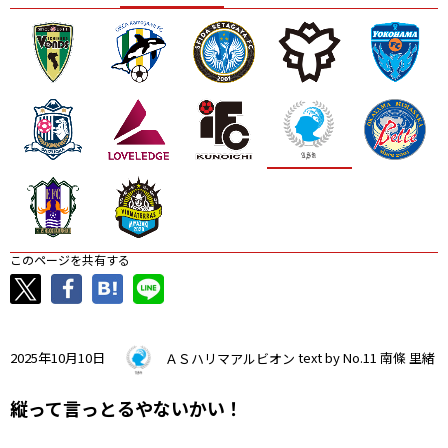
ニッパツ
名古屋
静岡
愛媛Ｌ
このページを共有する
2025年10月10日
ＡＳハリマアルビオン
text by No.11 南條 里緒
縦って言っとるやないかい！