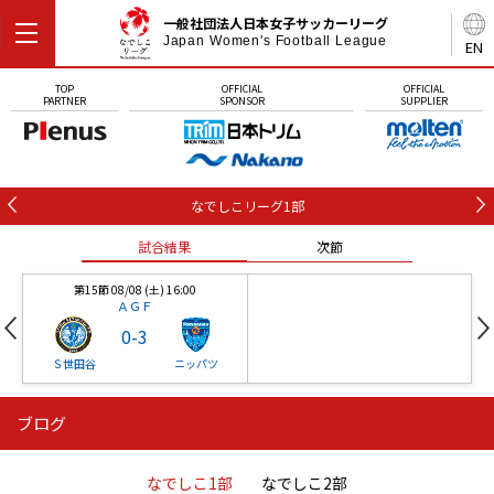
一般社団法人日本女子サッカーリーグ
Japan Women's Football League
EN
TOP
OFFICIAL
OFFICIAL
PARTNER
SPONSOR
SUPPLIER
なでしこリーグ1部
試合結果
次節
第15節 08/08 (土) 16:00
ＡＧＦ
0
-
3
Ｓ世田谷
ニッパツ
ブログ
第16節 09/05 (土) 15:00
第16節 09/05 (土) 15:00
試合結果
次節
ニッパツ
石人の星
-
-
なでしこ1部
なでしこ2部