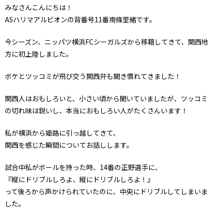
みなさんこんにちは！
ASハリマアルビオンの背番号11番南條里緒です。
今シーズン、ニッパツ横浜FCシーガルズから移籍してきて、関西地
方に初上陸しました。
ボケとツッコミが飛び交う関西弁も聞き慣れてきました！
関西人はおもしろいと、小さい頃から聞いていましたが、ツッコミ
の切れ味は鋭いし、本当におもしろい人がたくさんいます！
私が横浜から姫路に引っ越してきて、
関西を感じた瞬間についてお話しします。
試合中私がボールを持った時、14番の正野選手に、
『縦にドリブルしろよ、縦にドリブルしろよ！』
って後ろから声かけられていたのに、中央にドリブルしてしまいま
した。