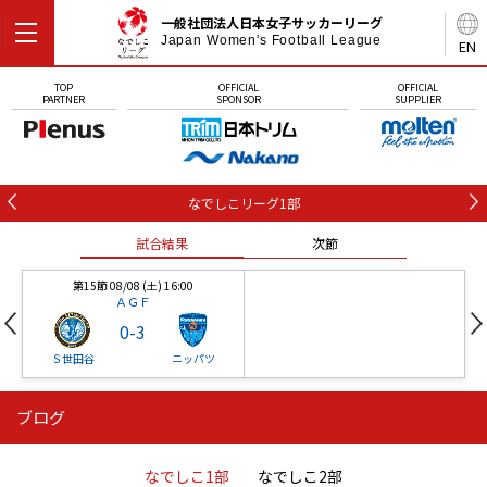
一般社団法人日本女子サッカーリーグ
Japan Women's Football League
EN
TOP
OFFICIAL
OFFICIAL
PARTNER
SPONSOR
SUPPLIER
なでしこリーグ1部
試合結果
次節
第15節 08/08 (土) 16:00
ＡＧＦ
0
-
3
Ｓ世田谷
ニッパツ
ブログ
第16節 09/05 (土) 15:00
第16節 09/05 (土) 15:00
試合結果
次節
ニッパツ
石人の星
-
-
なでしこ1部
なでしこ2部