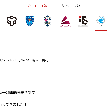
なでしこ1部
なでしこ2部
ビオン
text by No.26 嶋林 美花
号26番嶋林美花です。
行ってきました！