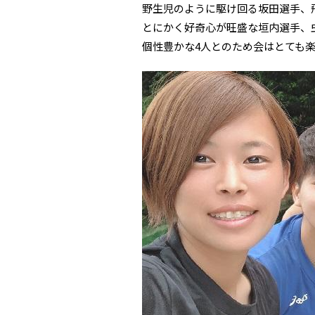
野生児のように駆け回る坂田選手、
とにかく好奇心が旺盛な垣内選手、
個性豊かな4人とのため会はとても