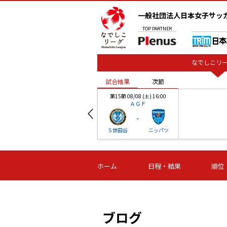
一般社団法人日本女子サッ
TOP
PARTNER
なでしこリー
試合結果
次節
00
第15節 08/08 (土) 16:00
ＡＧＦ
-
ベル
Ｓ世田谷
ニッパツ
試合結果
次節
00
第16節 09/06 (日) 15:00
第16節 09/05 (土) 15:00
第16節 09/05 (
ホーム
日程・結果
順位
津山
ニッパツ
石人の
-
-
-
体大
湯郷ベル
オルカ
ニッパツ
名古屋
静岡
ブログ