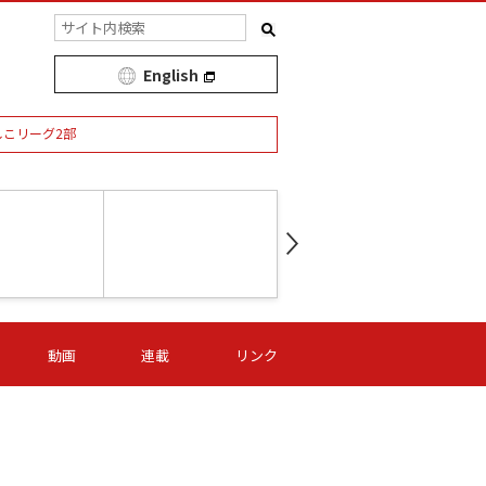
English
しこリーグ2部
第16節 09/05 (土) 15:00
第
ニッパツ
-
ニッパツ
名古屋
/06 (日) 15:00
第16節 09/06 (日) 15:00
第16節 09/05 (土) 15:00
第
動画
連載
リンク
オリプリ
津山
ニッパツ
-
-
-
Ｓ日体大
湯郷ベル
オルカ
ニッパツ
名古屋