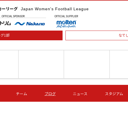
カーリーグ
Japan Women's Football League
OFFICIAL
SPONSOR
OFFICIAL
SUPPLIER
グ1部
なで
土) 15:00
第16節 09/05 (土) 16:00
第16節 09/05 (土) 17:00
第16節 09
チーム
ブログ
ニュース
スタジアム
星
ＡＧＦ
いちご
-
-
愛媛Ｌ
Ｓ世田谷
伊賀ＦＣ
ヴィアマ
Ａハリマ
Ｖ市原Ｌ