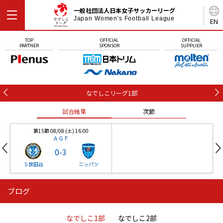
一般社団法人日本女子サッカーリーグ
Japan Women's Football League
EN
TOP
OFFICIAL
OFFICIAL
PARTNER
SPONSOR
SUPPLIER
なでしこリーグ1部
試合結果
次節
第15節 08/08 (土) 16:00
ＡＧＦ
0
-
3
Ｓ世田谷
ニッパツ
ブログ
第16節 09/05 (土) 15:00
第16節 09/05 (土) 15:00
試合結果
次節
ニッパツ
石人の星
-
-
なでしこ1部
なでしこ2部