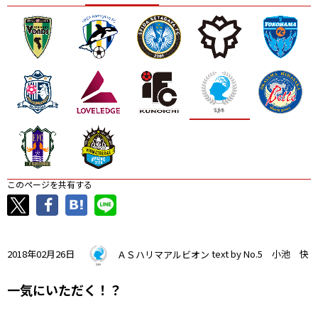
ニッパツ
名古屋
静岡
愛媛Ｌ
このページを共有する
2018年02月26日
ＡＳハリマアルビオン
text by No.5 小池 快
一気にいただく！？