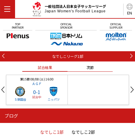
一般社団法人日本女子サッカーリーグ
Japan Women's Football League
EN
TOP
OFFICIAL
OFFICIAL
PARTNER
SPONSOR
SUPPLIER
なでしこリーグ1部
試合結果
次節
第15節 08/08 (土) 16:00
ＡＧＦ
0
-
1
試合中
Ｓ世田谷
ニッパツ
ブログ
第16節 09/05 (土) 15:00
第16節 09/05 (土) 15:00
試合結果
次節
ニッパツ
石人の星
-
-
なでしこ1部
なでしこ2部