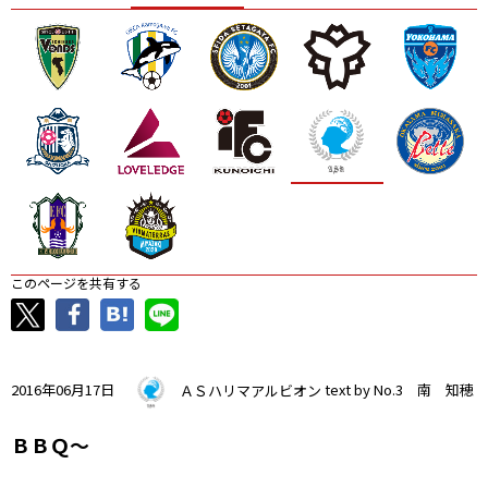
ニッパツ
名古屋
静岡
愛媛Ｌ
このページを共有する
2016年06月17日
ＡＳハリマアルビオン
text by No.3 南 知穂
ＢＢＱ～