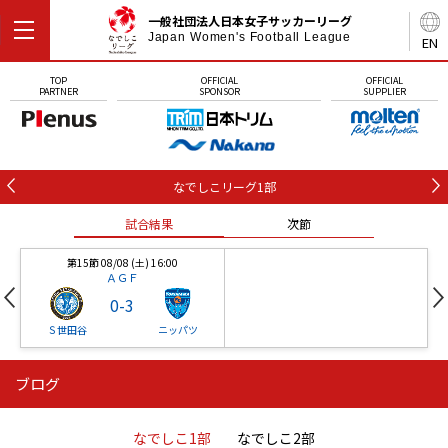
一般社団法人日本女子サッカーリーグ
Japan Women's Football League
EN
TOP
OFFICIAL
OFFICIAL
PARTNER
SPONSOR
SUPPLIER
なでしこリーグ1部
試合結果
次節
第15節 08/08 (土) 16:00
ＡＧＦ
0
-
3
Ｓ世田谷
ニッパツ
ブログ
第16節 09/05 (土) 15:00
第16節 09/05 (土) 15:00
試合結果
次節
ニッパツ
石人の星
-
-
なでしこ1部
なでしこ2部