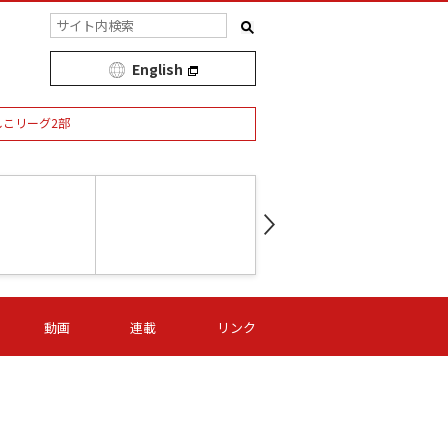
English
しこリーグ2部
第16節 09/05 (土) 15:00
第
ニッパツ
-
ニッパツ
名古屋
/06 (日) 15:00
第16節 09/06 (日) 15:00
第16節 09/05 (土) 15:00
第
動画
連載
リンク
オリプリ
津山
ニッパツ
-
-
-
Ｓ日体大
湯郷ベル
オルカ
ニッパツ
名古屋