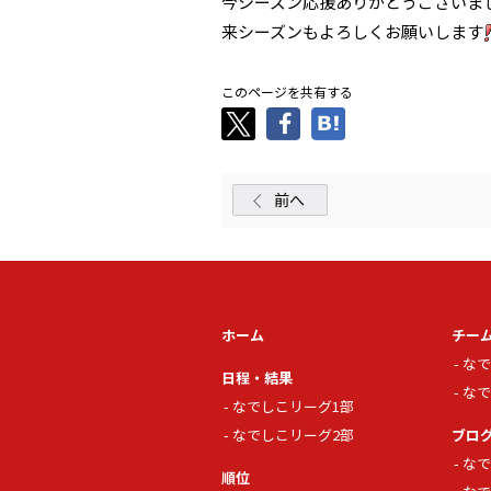
今シーズン応援ありがとうございま
来シーズンもよろしくお願いします
このページを共有する
前へ
ホーム
チー
なで
日程・結果
なで
なでしこリーグ1部
なでしこリーグ2部
ブロ
なで
順位