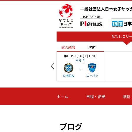
一般社団法人日本女子サッ
TOP
PARTNER
なでしこリー
試合結果
次節
00
第15節 08/08 (土) 16:00
ＡＧＦ
-
ベル
Ｓ世田谷
ニッパツ
試合結果
次節
00
第16節 09/06 (日) 15:00
第16節 09/05 (土) 15:00
第16節 09/05 (
ホーム
日程・結果
順位
津山
ニッパツ
石人の
-
-
-
体大
湯郷ベル
オルカ
ニッパツ
名古屋
静岡
ブログ