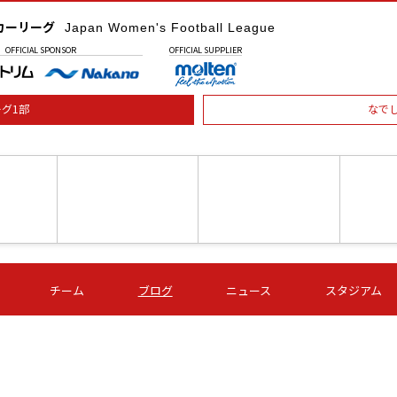
カーリーグ
Japan Women's Football League
OFFICIAL
SPONSOR
OFFICIAL
SUPPLIER
グ1部
なで
土) 15:00
第16節 09/05 (土) 16:00
第16節 09/05 (土) 17:00
第16節 09
チーム
ブログ
ニュース
スタジアム
星
ＡＧＦ
いちご
-
-
愛媛Ｌ
Ｓ世田谷
伊賀ＦＣ
ヴィアマ
Ａハリマ
Ｖ市原Ｌ