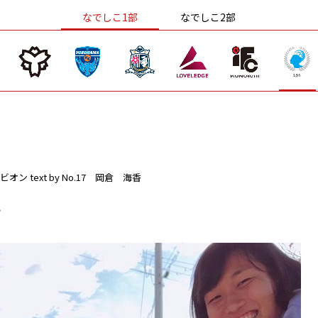
なでしこ1部
なでしこ2部
ビオン
text by No.17 岡倉 海香
？