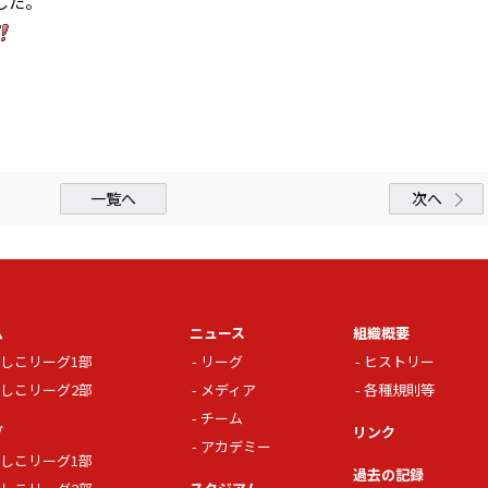
した。
一覧へ
次へ
ム
ニュース
組織概要
しこリーグ1部
リーグ
ヒストリー
しこリーグ2部
メディア
各種規則等
チーム
グ
リンク
アカデミー
しこリーグ1部
過去の記録