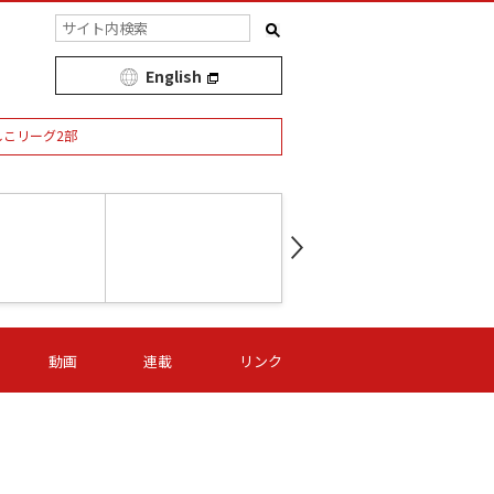
English
しこリーグ2部
第16節 09/05 (土) 15:00
第
ニッパツ
-
ニッパツ
名古屋
/06 (日) 15:00
第16節 09/06 (日) 15:00
第16節 09/05 (土) 15:00
第
動画
連載
リンク
オリプリ
津山
ニッパツ
-
-
-
Ｓ日体大
湯郷ベル
オルカ
ニッパツ
名古屋