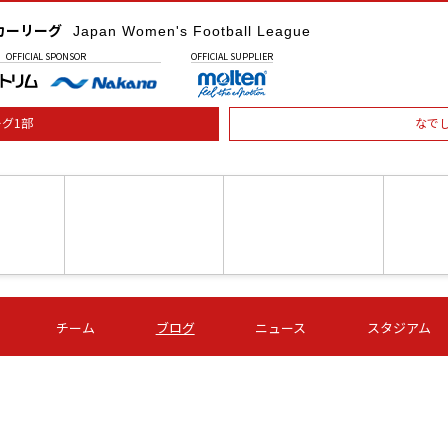
カーリーグ
Japan Women's Football League
OFFICIAL
SPONSOR
OFFICIAL
SUPPLIER
グ1部
なで
土) 15:00
第16節 09/05 (土) 16:00
第16節 09/05 (土) 17:00
第16節 09
チーム
ブログ
ニュース
スタジアム
星
ＡＧＦ
いちご
-
-
愛媛Ｌ
Ｓ世田谷
伊賀ＦＣ
ヴィアマ
Ａハリマ
Ｖ市原Ｌ