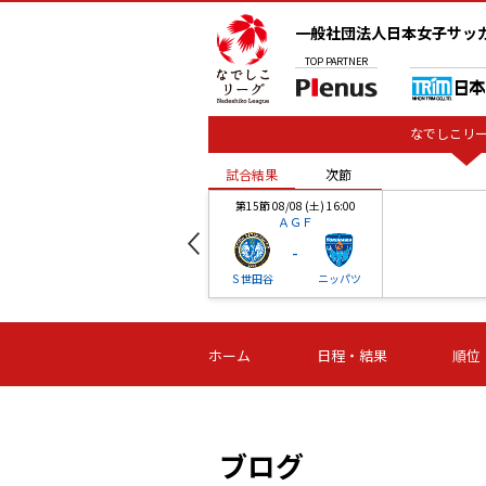
一般社団法人日本女子サッ
TOP
PARTNER
なでしこリー
試合結果
次節
00
第15節 08/08 (土) 16:00
ＡＧＦ
-
ベル
Ｓ世田谷
ニッパツ
試合結果
次節
00
第16節 09/06 (日) 15:00
第16節 09/05 (土) 15:00
第16節 09/05 (
ホーム
日程・結果
順位
津山
ニッパツ
石人の
-
-
-
体大
湯郷ベル
オルカ
ニッパツ
名古屋
静岡
ブログ