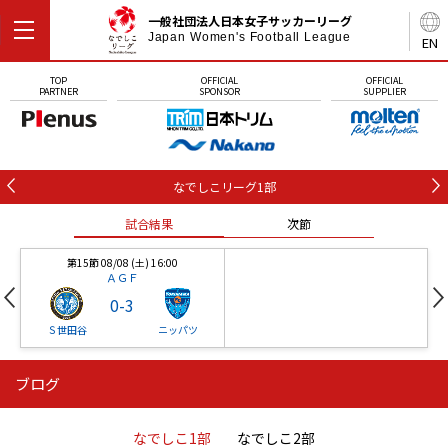
一般社団法人日本女子サッカーリーグ
Japan Women's Football League
EN
TOP
OFFICIAL
OFFICIAL
PARTNER
SPONSOR
SUPPLIER
なでしこリーグ1部
試合結果
次節
第15節 08/08 (土) 16:00
ＡＧＦ
0
-
3
Ｓ世田谷
ニッパツ
ブログ
第16節 09/05 (土) 15:00
第16節 09/05 (土) 15:00
試合結果
次節
ニッパツ
石人の星
-
-
なでしこ1部
なでしこ2部