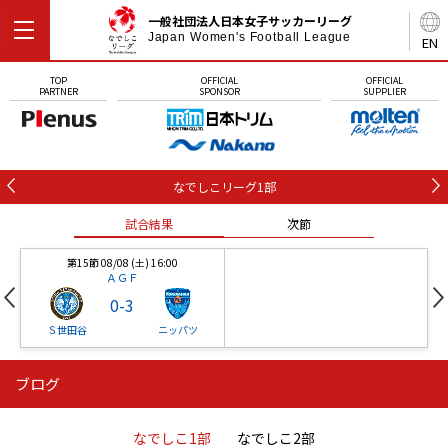
一般社団法人日本女子サッカーリーグ
Japan Women's Football League
EN
TOP
OFFICIAL
OFFICIAL
PARTNER
SPONSOR
SUPPLIER
なでしこリーグ1部
試合結果
次節
第15節 08/08 (土) 16:00
ＡＧＦ
0
-
3
Ｓ世田谷
ニッパツ
ブログ
第16節 09/05 (土) 15:00
第16節 09/05 (土) 15:00
試合結果
次節
ニッパツ
石人の星
-
-
なでしこ1部
なでしこ2部