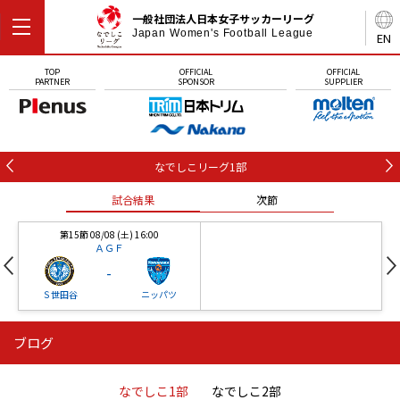
一般社団法人日本女子サッカーリーグ
Japan Women's Football League
EN
TOP
OFFICIAL
OFFICIAL
PARTNER
SPONSOR
SUPPLIER
なでしこリーグ1部
試合結果
次節
第15節 08/08 (土) 16:00
ＡＧＦ
-
Ｓ世田谷
ニッパツ
ブログ
第16節 09/05 (土) 15:00
第16節 09/05 (土) 15:00
試合結果
次節
ニッパツ
石人の星
-
-
なでしこ1部
なでしこ2部