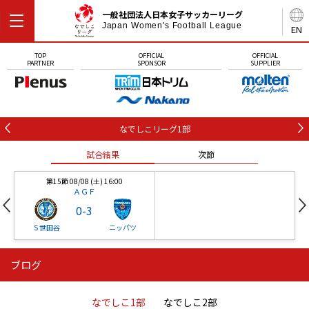
一般社団法人日本女子サッカーリーグ
Japan Women's Football League
EN
TOP
OFFICIAL
OFFICIAL
PARTNER
SPONSOR
SUPPLIER
なでしこリーグ1部
試合結果
次節
第15節 08/08 (土) 16:00
ＡＧＦ
0
-
3
Ｓ世田谷
ニッパツ
ブログ
第16節 09/05 (土) 15:00
第16節 09/05 (土) 15:00
試合結果
次節
ニッパツ
石人の星
-
-
なでしこ1部
なでしこ2部