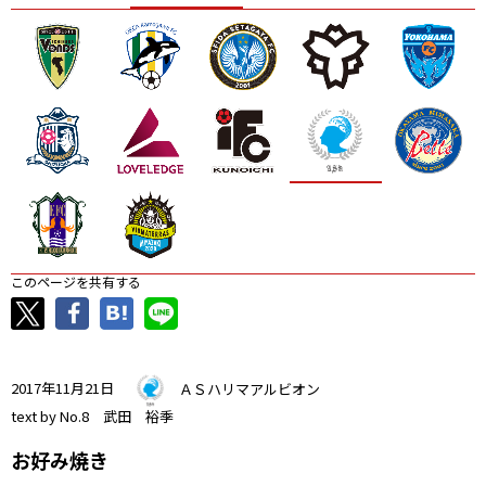
ニッパツ
名古屋
静岡
愛媛Ｌ
このページを共有する
2017年11月21日
ＡＳハリマアルビオン
text by No.8 武田 裕季
お好み焼き