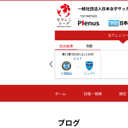
一般社団法人日本女子サッ
TOP
PARTNER
なでしこリー
試合結果
次節
00
第15節 08/08 (土) 16:00
ＡＧＦ
-
ベル
Ｓ世田谷
ニッパツ
試合結果
次節
00
第16節 09/06 (日) 15:00
第16節 09/05 (土) 15:00
第16節 09/05 (
ホーム
日程・結果
順位
津山
ニッパツ
石人の
-
-
-
体大
湯郷ベル
オルカ
ニッパツ
名古屋
静岡
ブログ