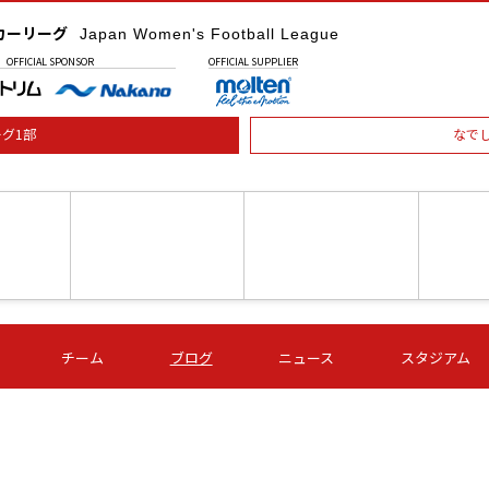
カーリーグ
Japan Women's Football League
OFFICIAL
SPONSOR
OFFICIAL
SUPPLIER
グ1部
なで
土) 15:00
第16節 09/05 (土) 16:00
第16節 09/05 (土) 17:00
第16節 09
チーム
ブログ
ニュース
スタジアム
星
ＡＧＦ
いちご
-
-
愛媛Ｌ
Ｓ世田谷
伊賀ＦＣ
ヴィアマ
Ａハリマ
Ｖ市原Ｌ