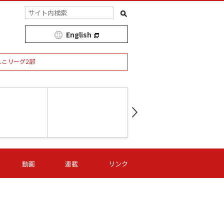
English
しこリーグ2部
第16節 09/05 (土) 15:00
第
ニッパツ
-
ニッパツ
名古屋
/06 (日) 15:00
第16節 09/06 (日) 15:00
第16節 09/05 (土) 15:00
第
動画
連載
リンク
オリプリ
津山
ニッパツ
-
-
-
Ｓ日体大
湯郷ベル
オルカ
ニッパツ
名古屋