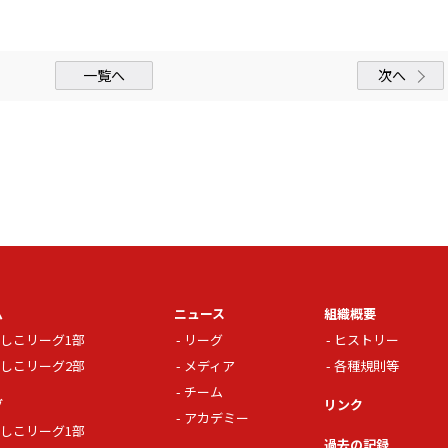
一覧へ
次へ
ム
ニュース
組織概要
しこリーグ1部
リーグ
ヒストリー
しこリーグ2部
メディア
各種規則等
チーム
グ
リンク
アカデミー
しこリーグ1部
過去の記録