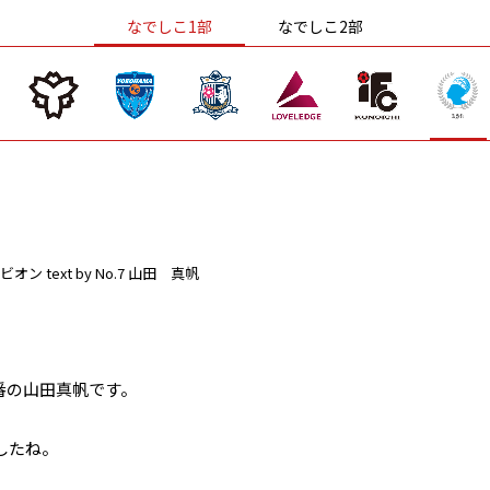
なでしこ1部
なでしこ2部
ビオン
text by No.7 山田 真帆
番の山田真帆です。
したね。
。