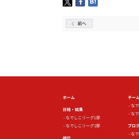
前へ
ホーム
チー
なで
日程・結果
なで
なでしこリーグ1部
なでしこリーグ2部
ブロ
なで
順位