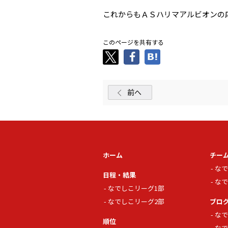
これからもＡＳハリマアルビオンの
このページを共有する
前へ
ホーム
チー
なで
日程・結果
なで
なでしこリーグ1部
なでしこリーグ2部
ブロ
なで
順位
なで