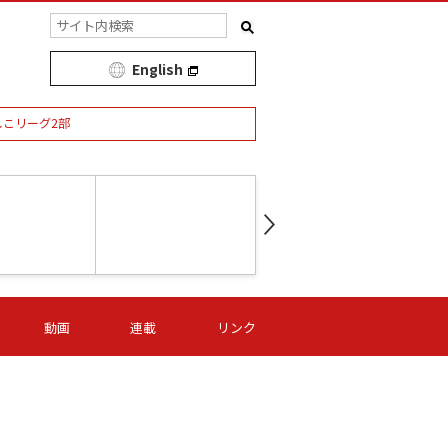
English
しこリーグ2部
第16節 09/05 (土) 15:00
第
ニッパツ
-
ニッパツ
名古屋
/06 (日) 15:00
第16節 09/06 (日) 15:00
第16節 09/05 (土) 15:00
第
動画
連載
リンク
オリプリ
津山
ニッパツ
-
-
-
Ｓ日体大
湯郷ベル
オルカ
ニッパツ
名古屋