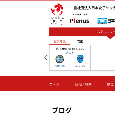
一般社団法人日本女子サッ
TOP
PARTNER
なでしこリー
試合結果
次節
00
第15節 08/08 (土) 16:00
ＡＧＦ
-
ベル
Ｓ世田谷
ニッパツ
試合結果
次節
00
第16節 09/06 (日) 15:00
第16節 09/05 (土) 15:00
第16節 09/05 (
ホーム
日程・結果
順位
津山
ニッパツ
石人の
-
-
-
体大
湯郷ベル
オルカ
ニッパツ
名古屋
静岡
ブログ