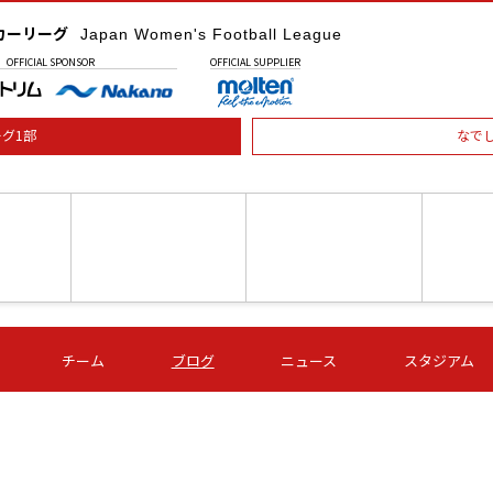
カーリーグ
Japan Women's Football League
OFFICIAL
SPONSOR
OFFICIAL
SUPPLIER
グ1部
なで
土) 15:00
第16節 09/05 (土) 16:00
第16節 09/05 (土) 17:00
第16節 09
チーム
ブログ
ニュース
スタジアム
星
ＡＧＦ
いちご
-
-
愛媛Ｌ
Ｓ世田谷
伊賀ＦＣ
ヴィアマ
Ａハリマ
Ｖ市原Ｌ