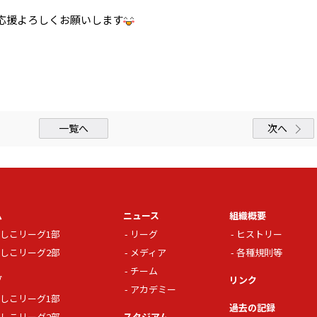
応援よろしくお願いします
一覧へ
次へ
ム
ニュース
組織概要
しこリーグ1部
リーグ
ヒストリー
しこリーグ2部
メディア
各種規則等
チーム
グ
リンク
アカデミー
しこリーグ1部
過去の記録
しこリーグ2部
スタジアム