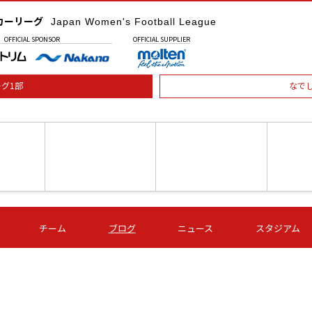
カーリーグ
Japan Women's Football League
OFFICIAL
SPONSOR
OFFICIAL
SUPPLIER
グ1部
なで
土) 15:00
第16節 09/05 (土) 16:00
第16節 09/05 (土) 17:00
第16節 09
チーム
ブログ
ニュース
スタジアム
星
ＡＧＦ
いちご
-
-
愛媛Ｌ
Ｓ世田谷
伊賀ＦＣ
ヴィアマ
Ａハリマ
Ｖ市原Ｌ