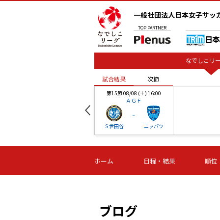
一般社団法人日本女子サッ
TOP
PARTNER
なでしこリー
試合結果
次節
00
第15節 08/08 (土) 16:00
ＡＧＦ
-
ベル
Ｓ世田谷
ニッパツ
試合結果
次節
00
第16節 09/06 (日) 15:00
第16節 09/05 (土) 15:00
第16節 09/05 (
ホーム
日程・結果
順位
津山
ニッパツ
石人の
-
-
-
体大
湯郷ベル
オルカ
ニッパツ
名古屋
静岡
ブログ