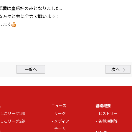
式戦は皇后杯のみとなりました。
る方々と共に全力で戦います！
します
一覧へ
次へ
ム
ニュース
組織概要
しこリーグ1部
リーグ
ヒストリー
しこリーグ2部
メディア
各種規則等
チーム