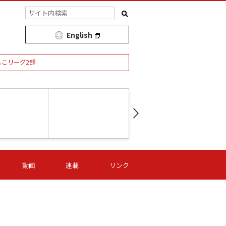
English
しこリーグ2部
第16節 09/05 (土) 15:00
第
ニッパツ
-
ニッパツ
名古屋
/06 (日) 15:00
第16節 09/06 (日) 15:00
第16節 09/05 (土) 15:00
第
動画
連載
リンク
オリプリ
津山
ニッパツ
-
-
-
Ｓ日体大
湯郷ベル
オルカ
ニッパツ
名古屋