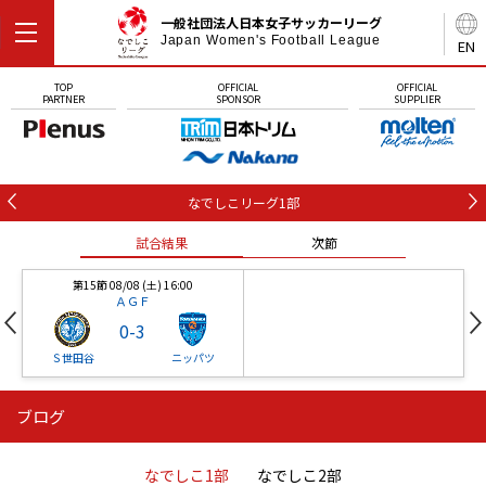
一般社団法人日本女子サッカーリーグ
Japan Women's Football League
EN
TOP
OFFICIAL
OFFICIAL
PARTNER
SPONSOR
SUPPLIER
なでしこリーグ1部
試合結果
次節
第15節 08/08 (土) 16:00
ＡＧＦ
0
-
3
Ｓ世田谷
ニッパツ
ブログ
第16節 09/05 (土) 15:00
第16節 09/05 (土) 15:00
試合結果
次節
ニッパツ
石人の星
-
-
なでしこ1部
なでしこ2部