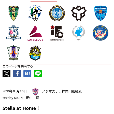
ニッパツ
名古屋
静岡
愛媛Ｌ
このページを共有する
2020年05月16日
ノジマステラ神奈川相模原
text by No.14 田中 萌
Stella at Home！