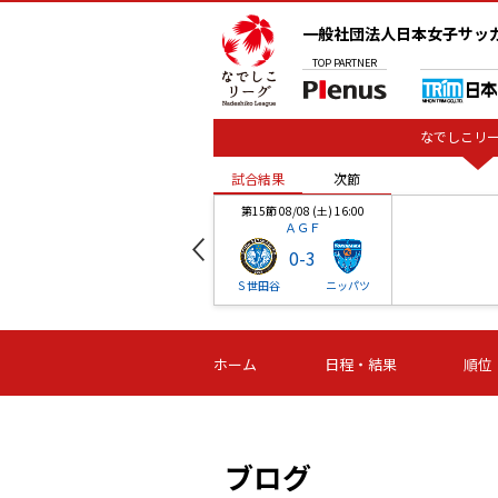
一般社団法人日本女子サッ
TOP
PARTNER
なでしこリー
試合結果
次節
00
第15節 08/08 (土) 16:00
ＡＧＦ
0
-
3
ベル
Ｓ世田谷
ニッパツ
試合結果
次節
00
第16節 09/06 (日) 15:00
第16節 09/05 (土) 15:00
第16節 09/05 (
ホーム
日程・結果
順位
津山
ニッパツ
石人の
-
-
-
体大
湯郷ベル
オルカ
ニッパツ
名古屋
静岡
ブログ