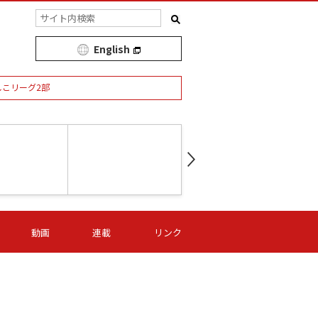
English
しこリーグ2部
第16節 09/05 (土) 15:00
第
ニッパツ
-
ニッパツ
名古屋
/06 (日) 15:00
第16節 09/06 (日) 15:00
第16節 09/05 (土) 15:00
第
動画
連載
リンク
オリプリ
津山
ニッパツ
-
-
-
Ｓ日体大
湯郷ベル
オルカ
ニッパツ
名古屋