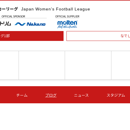
カーリーグ
Japan Women's Football League
OFFICIAL
SPONSOR
OFFICIAL
SUPPLIER
グ1部
なで
土) 15:00
第16節 09/05 (土) 16:00
第16節 09/05 (土) 17:00
第16節 09
チーム
ブログ
ニュース
スタジアム
星
ＡＧＦ
いちご
-
-
愛媛Ｌ
Ｓ世田谷
伊賀ＦＣ
ヴィアマ
Ａハリマ
Ｖ市原Ｌ