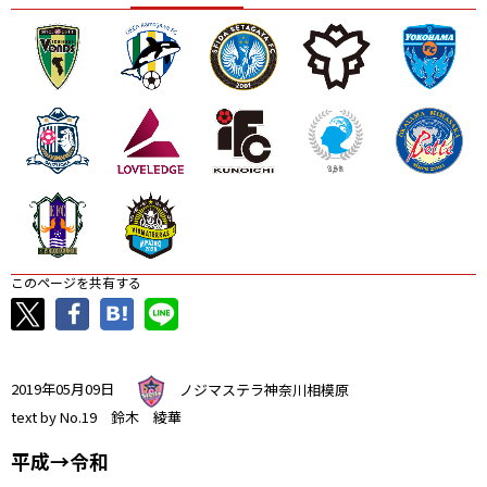
ニッパツ
名古屋
静岡
愛媛Ｌ
このページを共有する
2019年05月09日
ノジマステラ神奈川相模原
text by No.19 鈴木 綾華
平成→令和