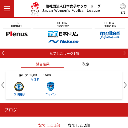
一般社団法人日本女子サッカーリーグ
Japan Women's Football League
EN
TOP
OFFICIAL
OFFICIAL
PARTNER
SPONSOR
SUPPLIER
なでしこリーグ1部
試合結果
次節
第15節 08/08 (土) 16:00
ＡＧＦ
-
Ｓ世田谷
ニッパツ
ブログ
第16節 09/05 (土) 15:00
第16節 09/05 (土) 15:00
試合結果
次節
ニッパツ
石人の星
-
-
なでしこ1部
なでしこ2部